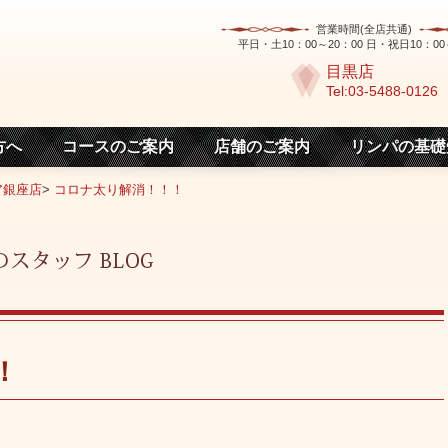
営業時間(全店共通)
平日・土10：00～20：00 日・祝日10：00
目黒店
Tel:03-5488-0126
方へ
コースのご案内
店舗のご案内
リンパの基礎
ア銀座店
>
コロナ太り解消！！！
！