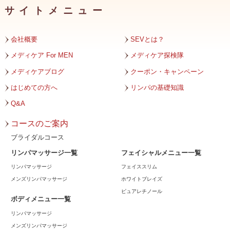
サイトメニュー
2023年11月
2023年10月
会社概要
SEVとは？
2023年9月
メディケア For MEN
メディケア探検隊
メディケアブログ
クーポン・キャンペーン
2023年8月
はじめての方へ
リンパの基礎知識
2023年7月
Q&A
2023年6月
コースのご案内
2023年5月
ブライダルコース
リンパマッサージ一覧
フェイシャルメニュー一覧
2023年4月
リンパマッサージ
フェイススリム
2023年3月
メンズリンパマッサージ
ホワイトブレイズ
ピュアレチノール
2023年2月
ボディメニュー一覧
リンパマッサージ
2023年1月
メンズリンパマッサージ