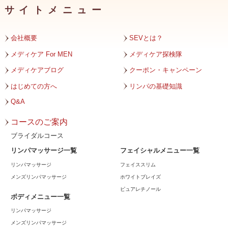
サイトメニュー
2023年11月
2023年10月
会社概要
SEVとは？
2023年9月
メディケア For MEN
メディケア探検隊
メディケアブログ
クーポン・キャンペーン
2023年8月
はじめての方へ
リンパの基礎知識
2023年7月
Q&A
2023年6月
コースのご案内
2023年5月
ブライダルコース
リンパマッサージ一覧
フェイシャルメニュー一覧
2023年4月
リンパマッサージ
フェイススリム
2023年3月
メンズリンパマッサージ
ホワイトブレイズ
ピュアレチノール
2023年2月
ボディメニュー一覧
リンパマッサージ
2023年1月
メンズリンパマッサージ