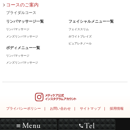
2023年6月
コースのご案内
2023年5月
ブライダルコース
リンパマッサージ一覧
フェイシャルメニュー一覧
2023年4月
リンパマッサージ
フェイススリム
2023年3月
メンズリンパマッサージ
ホワイトブレイズ
ピュアレチノール
2023年2月
ボディメニュー一覧
リンパマッサージ
2023年1月
メンズリンパマッサージ
2022年12月
2022年11月
2022年10月
2022年9月
プライバシーポリシー
お問い合わせ
サイトマップ
採用情報
2022年8月
Copyright(C)2007-2015 MEDICARE. All rights reserved.
2022年7月