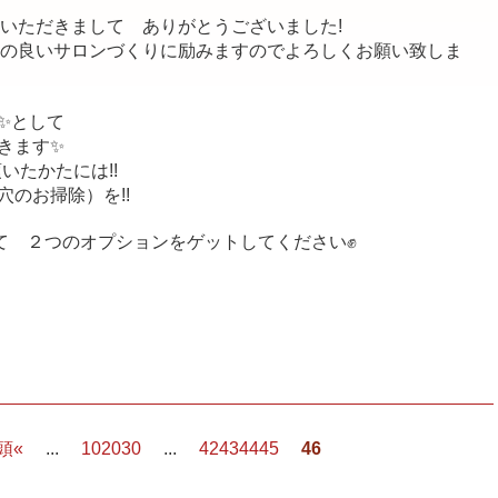
いただきまして ありがとうございました!
の良いサロンづくりに励みますのでよろしくお願い致しま
✨として
きます✨
いたかたには!!
のお掃除）を!!
れて ２つのオプションをゲットしてください✊
先頭
«
...
10
20
30
...
42
43
44
45
46