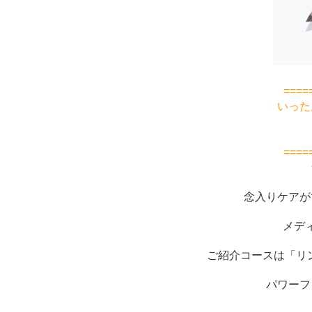
====
いった
====
念入りケアが
メデ
ご紹介コースは「リ
パワーフ