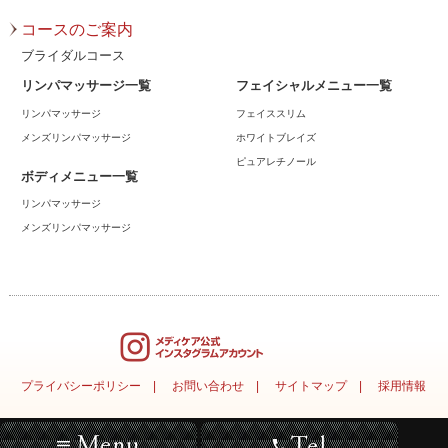
2023年6月
コースのご案内
2023年5月
ブライダルコース
リンパマッサージ一覧
フェイシャルメニュー一覧
2023年4月
リンパマッサージ
フェイススリム
2023年3月
メンズリンパマッサージ
ホワイトブレイズ
ピュアレチノール
2023年2月
ボディメニュー一覧
リンパマッサージ
2023年1月
メンズリンパマッサージ
2022年12月
2022年11月
2022年10月
2022年9月
プライバシーポリシー
お問い合わせ
サイトマップ
採用情報
2022年8月
Copyright(C)2007-2015 MEDICARE. All rights reserved.