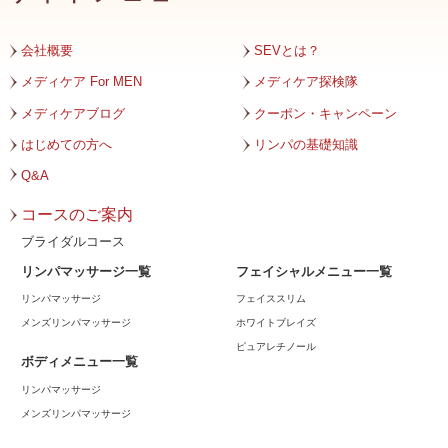
2023年11月
2023年10月
会社概要
SEVとは？
2023年9月
メディケア For MEN
メディケア探検隊
メディケアブログ
クーポン・キャンペーン
2023年8月
はじめての方へ
リンパの基礎知識
2023年7月
Q&A
2023年6月
コースのご案内
2023年5月
ブライダルコース
リンパマッサージ一覧
フェイシャルメニュー一覧
2023年4月
リンパマッサージ
フェイススリム
2023年3月
メンズリンパマッサージ
ホワイトブレイズ
ピュアレチノール
2023年2月
ボディメニュー一覧
リンパマッサージ
2023年1月
メンズリンパマッサージ
2022年12月